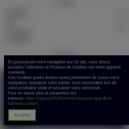
Accueil
E-cigarettes
Eliquides
DIY
CBD
Accessoires
HYPE ZONE
Parrainage
Pour Vous
En poursuivant votre navigation sur ce site, vous devez
accepter l’utilisation et l'écriture de Cookies sur votre appareil
connecté.
Ces Cookies (petits fichiers texte) permettent de suivre votre
Liens utiles
navigation, actualiser votre panier, vous reconnaitre lors de
votre prochaine visite et sécuriser votre connexion.
Pour en savoir plus et paramétrer les
Informations
traceurs:
https://www.cnil.fr/fr/cookies-traceurs-que-dit-la-
loi#main-content
Avertissement
Mon Compte
Accepter
La vente des produits de cigarette électronique
Contact
est interdite aux mineurs (-18 ans). En rentrant