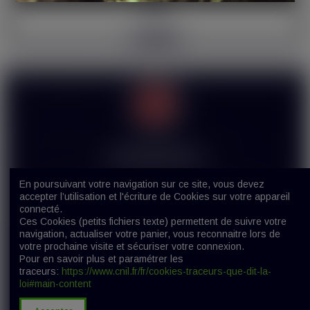
Voir
19,90 €
Liens utiles
Informations
Avertissement
Mon Compte
En poursuivant votre navigation sur ce site, vous devez
accepter l’utilisation et l'écriture de Cookies sur votre appareil
La vente des produits de cigarette électronique
Contact
connecté.
est interdite aux mineurs (-18 ans). En rentrant
Ces Cookies (petits fichiers texte) permettent de suivre votre
sur ce site, j’atteste sur l’honneur être majeur(e)
navigation, actualiser votre panier, vous reconnaitre lors de
et être autorisé(e) par la législation de mon pays
votre prochaine visite et sécuriser votre connexion.
à acheter des produits contenant de la nicotine.
Pour en savoir plus et paramétrer les
traceurs:
https://www.cnil.fr/fr/cookies-traceurs-que-dit-la-
loi#main-content
J'ai 18 ans +
J'ai - de 18 ans
© Copyright 2019-2021 Hype Vap - Tous droits réservés
| Création
B&C Concept