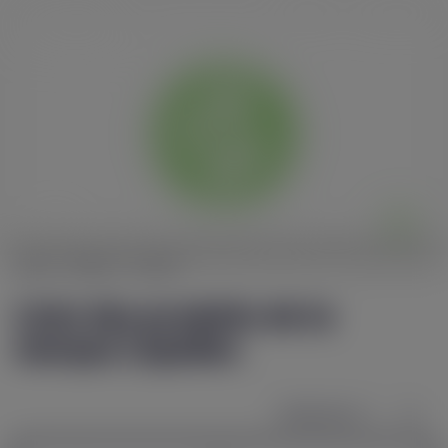
ACCUEIL
BOUTIQUES
Ma petite liste (
0
)
Comparer (
0
)
0
Accueil
Marques
Liquideo
Liste des produits de la
marque Liquideo
Sélectionner
1