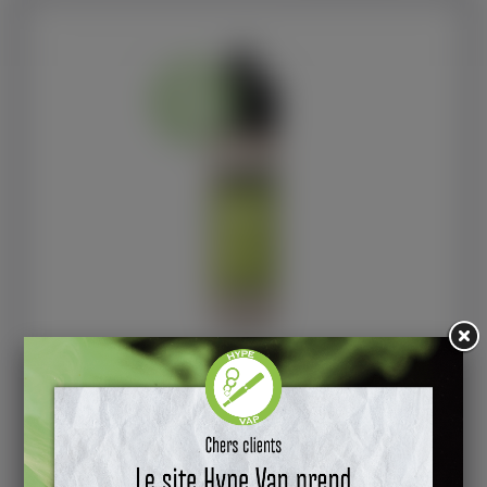
Green Limoonade 50ml 00mg/ml Funny Juices
LIMONADE - CITRON Flacon de 70ML rempli à 50ML de liquides
Ajouter au panier