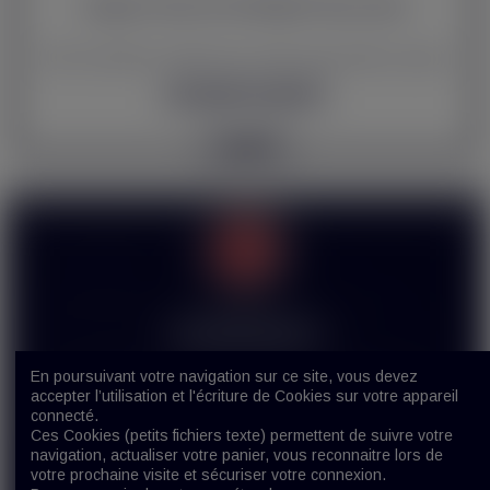
Dragoon Power 50 ml 00mg/ml Funny Juices
FRUIT DU DRAGON - FRAIS Flacon de 70ML rempli à 50ML de liquides
Ajouter au panier
19,90 €
Liens utiles
Informations
Avertissement
Mon Compte
En poursuivant votre navigation sur ce site, vous devez
accepter l’utilisation et l'écriture de Cookies sur votre appareil
La vente des produits de cigarette électronique
Contact
connecté.
est interdite aux mineurs (-18 ans). En rentrant
Ces Cookies (petits fichiers texte) permettent de suivre votre
sur ce site, j’atteste sur l’honneur être majeur(e)
navigation, actualiser votre panier, vous reconnaitre lors de
et être autorisé(e) par la législation de mon pays
votre prochaine visite et sécuriser votre connexion.
à acheter des produits contenant de la nicotine.