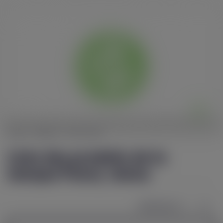
ACCUEIL
BOUTIQUES
Ma petite liste (
0
)
Comparer (
0
)
0
Accueil
Marques
Funny Juices
Liste des produits de la
marque Funny Juices
Sélectionner
2