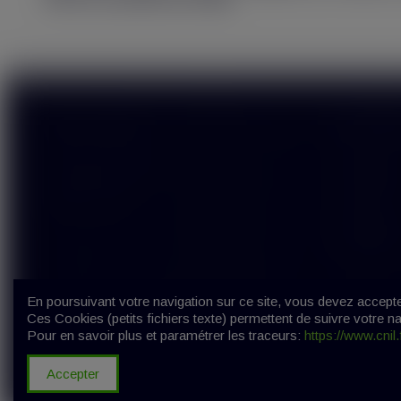
Tenir hors de portée des enfants.
Liens utiles
Informa
Nouveaux produits
A propos
Contactez-nous
Paiement 
Plan du site
Livraison
Mentions 
Condition
En poursuivant votre navigation sur ce site, vous devez accepter 
Ces Cookies (petits fichiers texte) permettent de suivre votre na
Pour en savoir plus et paramétrer les traceurs:
https://www.cnil
© Copy
Accepter