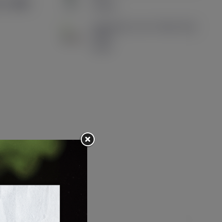
grée
2600
19,90 €
Cartouches Luxe X Series Dual
Mesh...
6,90 €
roduit :
(0)