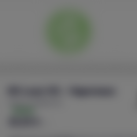
ACCUEIL
BOUTIQUES
TES
E-LIQUIDES
CBD
DIY
ACCE
Kit Luxe X3 - Vaporesso
Référence
2430060073276
En Stock
39,90 €
TTC