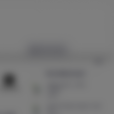
Ma petite liste (
0
)
Comparer (
0
)
HYPE ZONE
SSOIRES
Vous aimerez aussi
Tarte au citron - Sel de
nicotine...
5,90 €
Brioche Perdue Caramel - 50ml
zhc -...