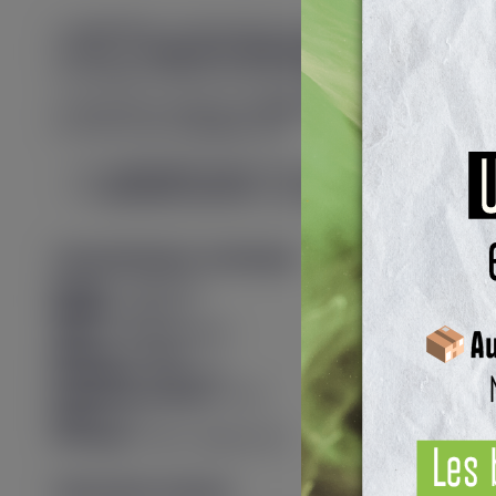
Le
Luxe X3
est un dispositif de vapotage fabriqué par Vapor
Il intègre une
batterie de 2600 mAh
et délivre une puissanc
La recharge s’effectue via un port
USB-C
, avec un courant 
Le dispositif est équipé d’un
écran en façade
, affichant les 
Le Luxe X3 est compatible avec :
les
cartouches Luxe X
(résistances intégrées),
la
cartouche Luxe XR
, compatible avec les
résistanc
Caractéristiques techniques
Marque :
Vaporesso
Modèle :
Luxe X3
Type :
Pod électronique
Batterie :
Intégrée
Autonomie :
2600 mAh
Puissance maximale :
45 W
Écran :
Oui
Recharge :
USB-C (jusqu’à 2A)
Cartouches incluses