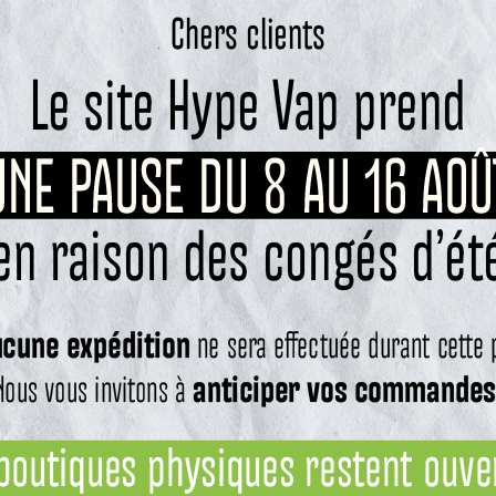
esso.
e maximale de
45 watts
.
accepté jusqu’à
2A
.
informations nécessaires à l’utilisation.
es GTX
.