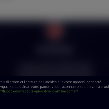
tions
Mon Compte
Identifiant
sécurisé
Mon compte
Avertissement
Identité
légales
Historique de vos commande
La vente des produits de cigarette électronique
s Générales de vente
Adresses
est interdite aux mineurs (-18 ans). En rentrant
sur ce site, j’atteste sur l’honneur être majeur(e)
et être autorisé(e) par la législation de mon pays
l’utilisation et l'écriture de Cookies sur votre appareil connecté.
à acheter des produits contenant de la nicotine.
vigation, actualiser votre panier, vous reconnaitre lors de votre proc
.fr/fr/cookies-traceurs-que-dit-la-loi#main-content
J'ai 18 ans +
J'ai - de 18 ans
right 2019-2021 Hype Vap - Tous droits réservés | Création
B&C C