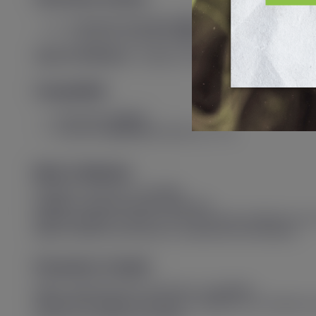
1 × Cartouche Dual Mesh
0,6 Ω
– capacité
5 ml
1 × Cartouche Dual Mesh
0,4 Ω
– capacité
5 ml
Type de résistance :
Intégrée (Dual Mesh)
Compatibilité
Cartouches
Luxe X
Cartouche
Luxe XR
(résistances GTX)
Mode d’utilisation
Remplir la cartouche compatible.
Installer la cartouche dans le dispositif.
Attendre quelques minutes lors de la première utilisation pour
Utiliser l’interface écran pour le contrôle des informations.
Précautions d’emploi
Utiliser uniquement des cartouches compatibles.
Respecter les plages de puissance adaptées aux résistances 