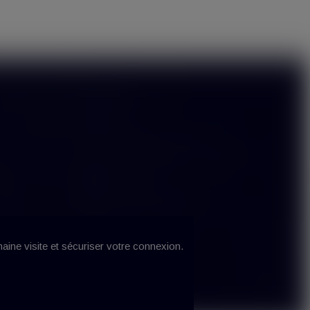
Contact
Hype Vap
33 Avenue Tolosane
31520 Ramonville Saint Agne
s
05 61 52 86 74
contact@hypevap.fr
haine visite et sécuriser votre connexion.
oncept