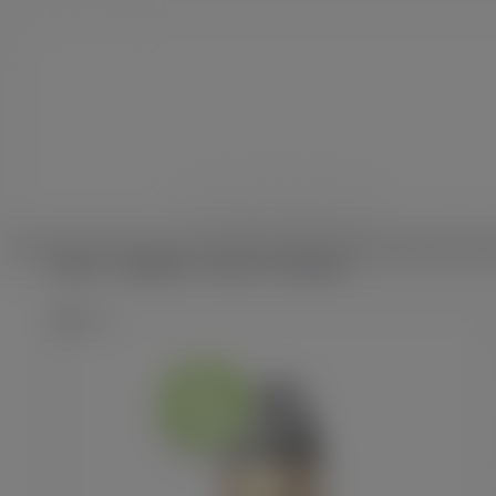
JE DÉBUTE
E-CIGARET
Accueil
E-cigarettes
Kit Luxe X3 - Vaporesso
Zoom