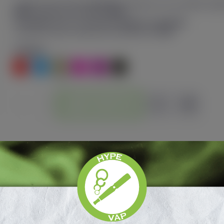
Cigarette électronique
Luxe X3
de Vaporesso avec batterie inté
mAh
et puissance maximale
45 W
.
Compatible avec les cartouches
Luxe X
et
Luxe XR
.
Livrée avec deux cartouches Dual Mesh de
5 ml
.
Couleurs
Rouge
Bleu
Rose
Purple
Carbon Black
Or
Ajouter au panier
on
Détails produits
About Vaporesso
Avis P