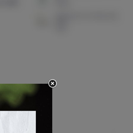
grée
2600
19,90 €
Cartouches Luxe X Series Dual
Mesh...
6,90 €
roduit :
(0)