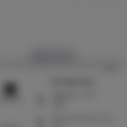
Ma petite liste (
0
)
Comparer (
0
)
HYPE ZONE
SSOIRES
Vous aimerez aussi
Tarte au citron - Sel de
nicotine...
5,90 €
Brioche Perdue Caramel - 50ml
zhc -...