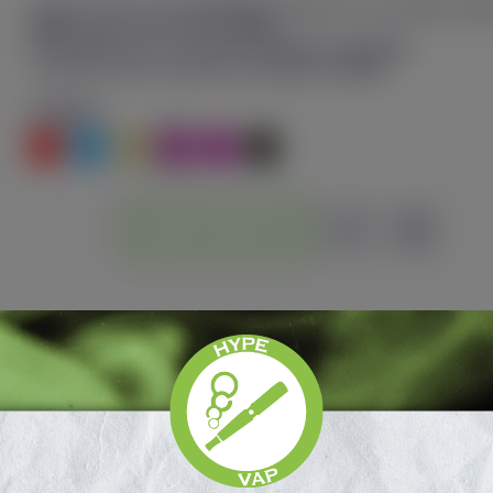
Cigarette électronique
Luxe X3
de Vaporesso avec batterie inté
mAh
et puissance maximale
45 W
.
Compatible avec les cartouches
Luxe X
et
Luxe XR
.
Livrée avec deux cartouches Dual Mesh de
5 ml
.
Couleurs
Rouge
Bleu
Or
Purple
Carbon Black
Rose
Ajouter au panier
on
Détails produits
About Vaporesso
Avis P