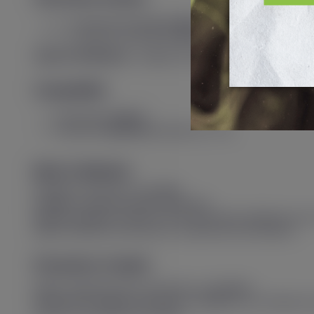
1 × Cartouche Dual Mesh
0,6 Ω
– capacité
5 ml
1 × Cartouche Dual Mesh
0,4 Ω
– capacité
5 ml
Type de résistance :
Intégrée (Dual Mesh)
Compatibilité
Cartouches
Luxe X
Cartouche
Luxe XR
(résistances GTX)
Mode d’utilisation
Remplir la cartouche compatible.
Installer la cartouche dans le dispositif.
Attendre quelques minutes lors de la première utilisation pour
Utiliser l’interface écran pour le contrôle des informations.
Précautions d’emploi
Utiliser uniquement des cartouches compatibles.
Respecter les plages de puissance adaptées aux résistances 