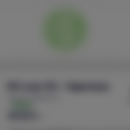
ACCUEIL
BOUTIQUES
TES
E-LIQUIDES
CBD
DIY
ACCE
Kit Luxe X3 - Vaporesso
Référence
2430200073272
En Stock
39,90 €
TTC