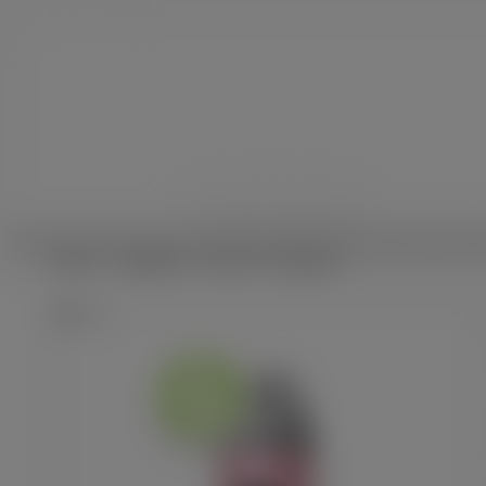
JE DÉBUTE
E-CIGARET
Accueil
E-cigarettes
Kit Luxe X3 - Vaporesso
Zoom