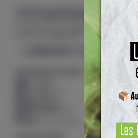
Le
Luxe X3
est un dispositif de vapotage fabriqué par Vapor
Il intègre une
batterie de 2600 mAh
et délivre une puissanc
La recharge s’effectue via un port
USB-C
, avec un courant 
Le dispositif est équipé d’un
écran en façade
, affichant les 
Le Luxe X3 est compatible avec :
les
cartouches Luxe X
(résistances intégrées),
la
cartouche Luxe XR
, compatible avec les
résistanc
Caractéristiques techniques
Marque :
Vaporesso
Modèle :
Luxe X3
Type :
Pod électronique
Batterie :
Intégrée
Autonomie :
2600 mAh
Puissance maximale :
45 W
Écran :
Oui
Recharge :
USB-C (jusqu’à 2A)
Cartouches incluses