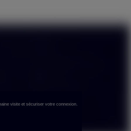
Contact
Hype Vap
33 Avenue Tolosane
31520 Ramonville Saint Agne
s
05 61 52 86 74
contact@hypevap.fr
haine visite et sécuriser votre connexion.
oncept