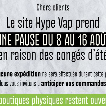
esso.
e maximale de
45 watts
.
accepté jusqu’à
2A
.
informations nécessaires à l’utilisation.
es GTX
.