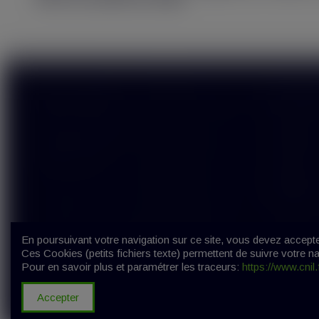
Tenir hors de portée des enfants.
Liens utiles
Informa
Nouveaux produits
A propos
Contactez-nous
Paiement 
Plan du site
Livraison
Mentions 
Condition
En poursuivant votre navigation sur ce site, vous devez accepter 
Ces Cookies (petits fichiers texte) permettent de suivre votre na
Pour en savoir plus et paramétrer les traceurs:
https://www.cnil
© Copy
Accepter