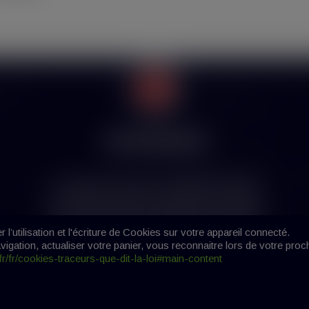
tions
Mon Compte
Identifiant
sécurisé
Mon compte
Avertissement
Identité
légales
Historique de vos commande
La vente des produits de cigarette électronique
s Générales de vente
Adresses
est interdite aux mineurs (-18 ans). En rentrant
sur ce site, j’atteste sur l’honneur être majeur(e)
et être autorisé(e) par la législation de mon pays
l’utilisation et l'écriture de Cookies sur votre appareil connecté.
à acheter des produits contenant de la nicotine.
vigation, actualiser votre panier, vous reconnaitre lors de votre proc
.fr/fr/cookies-traceurs-que-dit-la-loi#main-content
J'ai 18 ans +
J'ai - de 18 ans
right 2019-2021 Hype Vap - Tous droits réservés | Création
B&C C